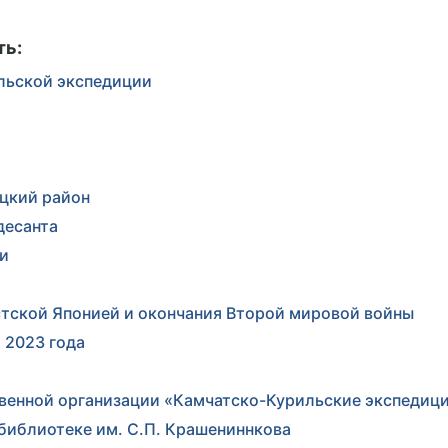
ть:
льской экспедиции
цкий район
десанта
ии
стской Японией и окончания Второй мировой войны
 2023 года
венной организации «Камчатско-Курильские экспедици
 библиотеке им. С.П. Крашениннкова