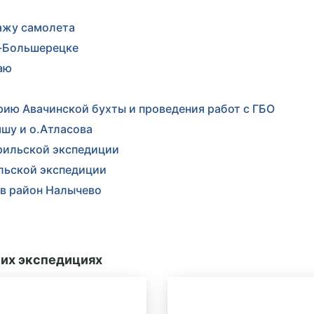
ажу самолета
ь-Большерецке
аю
рию Авачинской бухты и проведения работ с ГБО
шу и о.Атласова
урильской экспедиции
льской экспедиции
 в район Налычево
их экспедициях