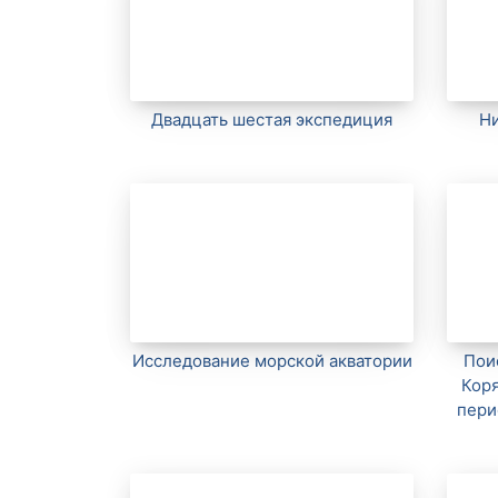
Двадцать шестая экспедиция
Ни
Исследование морской акватории
Пои
Коря
пери